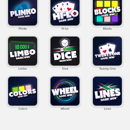
Plinko
Hi-Lo
Blocks
Limbo
Dice
Twenty-One
Colors
Wheel
Lines