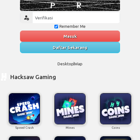
Remember Me
Masuk
Daftar Sekarang
Desktop
Wap
Hacksaw Gaming
Speed Crash
Mines
Coins