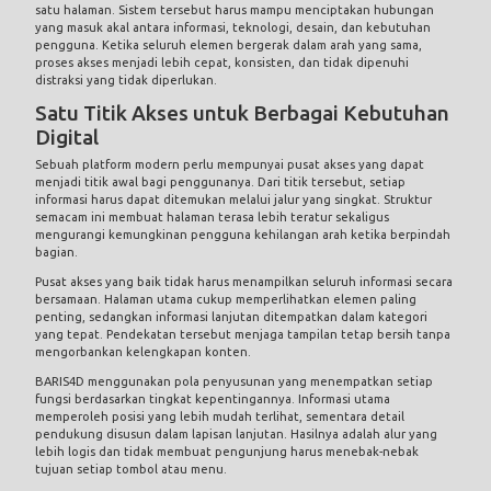
satu halaman. Sistem tersebut harus mampu menciptakan hubungan
yang masuk akal antara informasi, teknologi, desain, dan kebutuhan
pengguna. Ketika seluruh elemen bergerak dalam arah yang sama,
proses akses menjadi lebih cepat, konsisten, dan tidak dipenuhi
distraksi yang tidak diperlukan.
Satu Titik Akses untuk Berbagai Kebutuhan
Digital
Sebuah platform modern perlu mempunyai pusat akses yang dapat
menjadi titik awal bagi penggunanya. Dari titik tersebut, setiap
informasi harus dapat ditemukan melalui jalur yang singkat. Struktur
semacam ini membuat halaman terasa lebih teratur sekaligus
mengurangi kemungkinan pengguna kehilangan arah ketika berpindah
bagian.
Pusat akses yang baik tidak harus menampilkan seluruh informasi secara
bersamaan. Halaman utama cukup memperlihatkan elemen paling
penting, sedangkan informasi lanjutan ditempatkan dalam kategori
yang tepat. Pendekatan tersebut menjaga tampilan tetap bersih tanpa
mengorbankan kelengkapan konten.
BARIS4D menggunakan pola penyusunan yang menempatkan setiap
fungsi berdasarkan tingkat kepentingannya. Informasi utama
memperoleh posisi yang lebih mudah terlihat, sementara detail
pendukung disusun dalam lapisan lanjutan. Hasilnya adalah alur yang
lebih logis dan tidak membuat pengunjung harus menebak-nebak
tujuan setiap tombol atau menu.