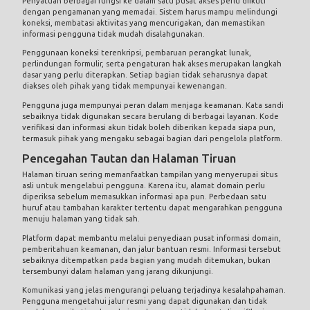
Penyatuan berbagai fungsi ke dalam satu pusat akses perlu diikuti
dengan pengamanan yang memadai. Sistem harus mampu melindungi
koneksi, membatasi aktivitas yang mencurigakan, dan memastikan
informasi pengguna tidak mudah disalahgunakan.
Penggunaan koneksi terenkripsi, pembaruan perangkat lunak,
perlindungan formulir, serta pengaturan hak akses merupakan langkah
dasar yang perlu diterapkan. Setiap bagian tidak seharusnya dapat
diakses oleh pihak yang tidak mempunyai kewenangan.
Pengguna juga mempunyai peran dalam menjaga keamanan. Kata sandi
sebaiknya tidak digunakan secara berulang di berbagai layanan. Kode
verifikasi dan informasi akun tidak boleh diberikan kepada siapa pun,
termasuk pihak yang mengaku sebagai bagian dari pengelola platform.
Pencegahan Tautan dan Halaman Tiruan
Halaman tiruan sering memanfaatkan tampilan yang menyerupai situs
asli untuk mengelabui pengguna. Karena itu, alamat domain perlu
diperiksa sebelum memasukkan informasi apa pun. Perbedaan satu
huruf atau tambahan karakter tertentu dapat mengarahkan pengguna
menuju halaman yang tidak sah.
Platform dapat membantu melalui penyediaan pusat informasi domain,
pemberitahuan keamanan, dan jalur bantuan resmi. Informasi tersebut
sebaiknya ditempatkan pada bagian yang mudah ditemukan, bukan
tersembunyi dalam halaman yang jarang dikunjungi.
Komunikasi yang jelas mengurangi peluang terjadinya kesalahpahaman.
Pengguna mengetahui jalur resmi yang dapat digunakan dan tidak