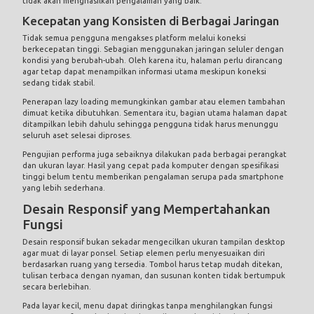
tidak akan menghasilkan pengalaman yang baik.
Kecepatan yang Konsisten di Berbagai Jaringan
Tidak semua pengguna mengakses platform melalui koneksi
berkecepatan tinggi. Sebagian menggunakan jaringan seluler dengan
kondisi yang berubah-ubah. Oleh karena itu, halaman perlu dirancang
agar tetap dapat menampilkan informasi utama meskipun koneksi
sedang tidak stabil.
Penerapan lazy loading memungkinkan gambar atau elemen tambahan
dimuat ketika dibutuhkan. Sementara itu, bagian utama halaman dapat
ditampilkan lebih dahulu sehingga pengguna tidak harus menunggu
seluruh aset selesai diproses.
Pengujian performa juga sebaiknya dilakukan pada berbagai perangkat
dan ukuran layar. Hasil yang cepat pada komputer dengan spesifikasi
tinggi belum tentu memberikan pengalaman serupa pada smartphone
yang lebih sederhana.
Desain Responsif yang Mempertahankan
Fungsi
Desain responsif bukan sekadar mengecilkan ukuran tampilan desktop
agar muat di layar ponsel. Setiap elemen perlu menyesuaikan diri
berdasarkan ruang yang tersedia. Tombol harus tetap mudah ditekan,
tulisan terbaca dengan nyaman, dan susunan konten tidak bertumpuk
secara berlebihan.
Pada layar kecil, menu dapat diringkas tanpa menghilangkan fungsi