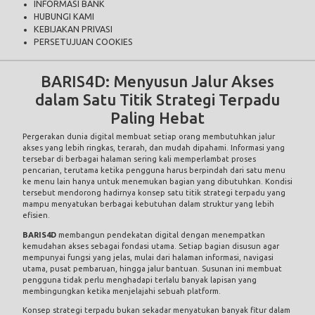
INFORMASI BANK
HUBUNGI KAMI
KEBIJAKAN PRIVASI
PERSETUJUAN COOKIES
BARIS4D: Menyusun Jalur Akses
dalam Satu Titik Strategi Terpadu
Paling Hebat
Pergerakan dunia digital membuat setiap orang membutuhkan jalur
akses yang lebih ringkas, terarah, dan mudah dipahami. Informasi yang
tersebar di berbagai halaman sering kali memperlambat proses
pencarian, terutama ketika pengguna harus berpindah dari satu menu
ke menu lain hanya untuk menemukan bagian yang dibutuhkan. Kondisi
tersebut mendorong hadirnya konsep satu titik strategi terpadu yang
mampu menyatukan berbagai kebutuhan dalam struktur yang lebih
efisien.
BARIS4D
membangun pendekatan digital dengan menempatkan
kemudahan akses sebagai fondasi utama. Setiap bagian disusun agar
mempunyai fungsi yang jelas, mulai dari halaman informasi, navigasi
utama, pusat pembaruan, hingga jalur bantuan. Susunan ini membuat
pengguna tidak perlu menghadapi terlalu banyak lapisan yang
membingungkan ketika menjelajahi sebuah platform.
Konsep strategi terpadu bukan sekadar menyatukan banyak fitur dalam