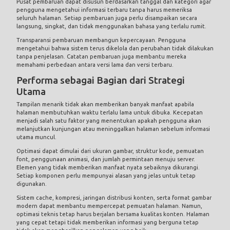
Pusat pembaruan dapat disusun berdasarkan tanggal dan kategori agar
pengguna mengetahui informasi terbaru tanpa harus memeriksa
seluruh halaman. Setiap pembaruan juga perlu disampaikan secara
langsung, singkat, dan tidak menggunakan bahasa yang terlalu rumit.
Transparansi pembaruan membangun kepercayaan. Pengguna
mengetahui bahwa sistem terus dikelola dan perubahan tidak dilakukan
tanpa penjelasan. Catatan pembaruan juga membantu mereka
memahami perbedaan antara versi lama dan versi terbaru.
Performa sebagai Bagian dari Strategi
Utama
Tampilan menarik tidak akan memberikan banyak manfaat apabila
halaman membutuhkan waktu terlalu lama untuk dibuka. Kecepatan
menjadi salah satu faktor yang menentukan apakah pengguna akan
melanjutkan kunjungan atau meninggalkan halaman sebelum informasi
utama muncul.
Optimasi dapat dimulai dari ukuran gambar, struktur kode, pemuatan
font, penggunaan animasi, dan jumlah permintaan menuju server.
Elemen yang tidak memberikan manfaat nyata sebaiknya dikurangi.
Setiap komponen perlu mempunyai alasan yang jelas untuk tetap
digunakan.
Sistem cache, kompresi, jaringan distribusi konten, serta format gambar
modern dapat membantu mempercepat pemuatan halaman. Namun,
optimasi teknis tetap harus berjalan bersama kualitas konten. Halaman
yang cepat tetapi tidak memberikan informasi yang berguna tetap