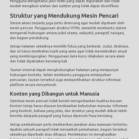
Pengguna mengetahui jalur resmi yang dapat digunakan dan tidak
mudah mengikuti arahan dari sumber yang tidak dapat diverifikasi.
Struktur yang Mendukung Mesin Pencari
Sistem akses terpadu juga perlu dirancang agar mudah dipahami oleh
mesin pencari. Penggunaan struktur HTML semantik membantu sistem
mengenali hubungan antara judul utama, subjudul, paragraf, navigasi,
dan bagian pendukung.
Setiap halaman sebaiknya memiliki fokus yang berbeda. Judul, deskripsi,
dan isi harus membahas topik yang sama agar tidak menimbulkan sinyal
yang membingungkan. Penggunaan kata kunci dilakukan secara alami
dan tidak dipaksakan berulang kali.
Tautan internal dapat menghubungkan halaman yang mempunyai
hubungan konteks. Selain membantu pengguna melanjutkan
pencarian, tautan tersebut juga memperlihatkan struktur informasi
platform secara menyeluruh.
Konten yang Dibangun untuk Manusia
Optimasi mesin pencari tidak berarti mengorbankan kualitas bacaan.
Konten tetap harus disusun berdasarkan kebutuhan manusia. Informasi
yang konkret, bahasa yang jelas, dan struktur yang mudah diikuti lebih
bernilai daripada paragraf yang hanya dipenuhi frasa berulang.
Setiap pembahasan perlu memberikan jawaban atau wawasan tertentu.
Apabila sebuah paragraf tidak menambah pemahaman, bagian tersebut
sebaiknya diperbaiki atau dihapus. Pendekatan ini menghasilkan