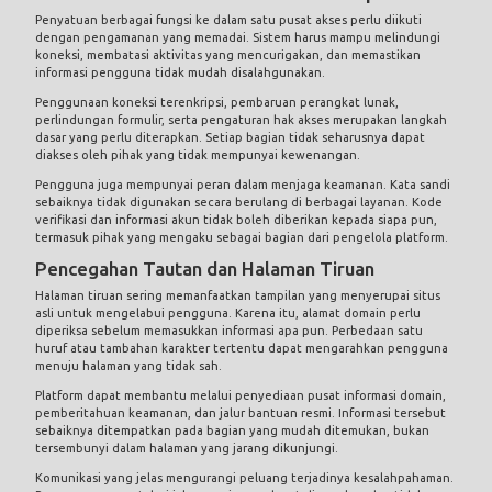
Penyatuan berbagai fungsi ke dalam satu pusat akses perlu diikuti
dengan pengamanan yang memadai. Sistem harus mampu melindungi
koneksi, membatasi aktivitas yang mencurigakan, dan memastikan
informasi pengguna tidak mudah disalahgunakan.
Penggunaan koneksi terenkripsi, pembaruan perangkat lunak,
perlindungan formulir, serta pengaturan hak akses merupakan langkah
dasar yang perlu diterapkan. Setiap bagian tidak seharusnya dapat
diakses oleh pihak yang tidak mempunyai kewenangan.
Pengguna juga mempunyai peran dalam menjaga keamanan. Kata sandi
sebaiknya tidak digunakan secara berulang di berbagai layanan. Kode
verifikasi dan informasi akun tidak boleh diberikan kepada siapa pun,
termasuk pihak yang mengaku sebagai bagian dari pengelola platform.
Pencegahan Tautan dan Halaman Tiruan
Halaman tiruan sering memanfaatkan tampilan yang menyerupai situs
asli untuk mengelabui pengguna. Karena itu, alamat domain perlu
diperiksa sebelum memasukkan informasi apa pun. Perbedaan satu
huruf atau tambahan karakter tertentu dapat mengarahkan pengguna
menuju halaman yang tidak sah.
Platform dapat membantu melalui penyediaan pusat informasi domain,
pemberitahuan keamanan, dan jalur bantuan resmi. Informasi tersebut
sebaiknya ditempatkan pada bagian yang mudah ditemukan, bukan
tersembunyi dalam halaman yang jarang dikunjungi.
Komunikasi yang jelas mengurangi peluang terjadinya kesalahpahaman.