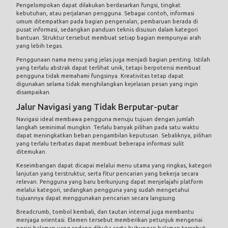
Pengelompokan dapat dilakukan berdasarkan fungsi, tingkat
kebutuhan, atau perjalanan pengguna. Sebagai contoh, informasi
umum ditempatkan pada bagian pengenalan, pembaruan berada di
pusat informasi, sedangkan panduan teknis disusun dalam kategori
bantuan. Struktur tersebut membuat setiap bagian mempunyai arah
yang lebih tegas.
Penggunaan nama menu yang jelas juga menjadi bagian penting. Istilah
yang terlalu abstrak dapat terlihat unik, tetapi berpotensi membuat
pengguna tidak memahami fungsinya. Kreativitas tetap dapat
digunakan selama tidak menghilangkan kejelasan pesan yang ingin
disampaikan.
Jalur Navigasi yang Tidak Berputar-putar
Navigasi ideal membawa pengguna menuju tujuan dengan jumlah
langkah seminimal mungkin. Terlalu banyak pilihan pada satu waktu
dapat meningkatkan beban pengambilan keputusan. Sebaliknya, pilihan
yang terlalu terbatas dapat membuat beberapa informasi sulit
ditemukan.
Keseimbangan dapat dicapai melalui menu utama yang ringkas, kategori
lanjutan yang terstruktur, serta fitur pencarian yang bekerja secara
relevan. Pengguna yang baru berkunjung dapat menjelajahi platform
melalui kategori, sedangkan pengguna yang sudah mengetahui
tujuannya dapat menggunakan pencarian secara langsung.
Breadcrumb, tombol kembali, dan tautan internal juga membantu
menjaga orientasi. Elemen tersebut memberikan petunjuk mengenai