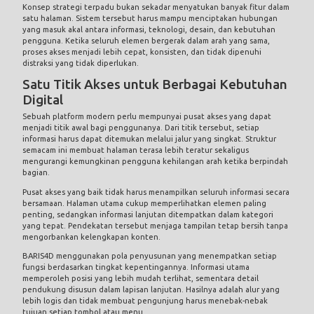
Konsep strategi terpadu bukan sekadar menyatukan banyak fitur dalam
satu halaman. Sistem tersebut harus mampu menciptakan hubungan
yang masuk akal antara informasi, teknologi, desain, dan kebutuhan
pengguna. Ketika seluruh elemen bergerak dalam arah yang sama,
proses akses menjadi lebih cepat, konsisten, dan tidak dipenuhi
distraksi yang tidak diperlukan.
Satu Titik Akses untuk Berbagai Kebutuhan
Digital
Sebuah platform modern perlu mempunyai pusat akses yang dapat
menjadi titik awal bagi penggunanya. Dari titik tersebut, setiap
informasi harus dapat ditemukan melalui jalur yang singkat. Struktur
semacam ini membuat halaman terasa lebih teratur sekaligus
mengurangi kemungkinan pengguna kehilangan arah ketika berpindah
bagian.
Pusat akses yang baik tidak harus menampilkan seluruh informasi secara
bersamaan. Halaman utama cukup memperlihatkan elemen paling
penting, sedangkan informasi lanjutan ditempatkan dalam kategori
yang tepat. Pendekatan tersebut menjaga tampilan tetap bersih tanpa
mengorbankan kelengkapan konten.
BARIS4D menggunakan pola penyusunan yang menempatkan setiap
fungsi berdasarkan tingkat kepentingannya. Informasi utama
memperoleh posisi yang lebih mudah terlihat, sementara detail
pendukung disusun dalam lapisan lanjutan. Hasilnya adalah alur yang
lebih logis dan tidak membuat pengunjung harus menebak-nebak
tujuan setiap tombol atau menu.