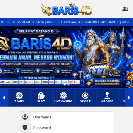
| SITUS SLOT PALING GACOR | AGEN JUDI TERPERCAYA | BONUS MEMBER BARU TANPA TO | PULSA TANPA PO
TOGEL
SLOT
LIVE CASINO
SPORT
ARCADE
SABU