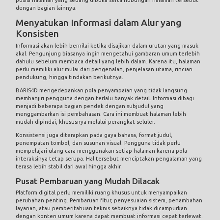
posisi halaman yang sedang dibuka serta hubungan halaman tersebut
dengan bagian lainnya.
Menyatukan Informasi dalam Alur yang
Konsisten
Informasi akan lebih bernilai ketika disajikan dalam urutan yang masuk
akal. Pengunjung biasanya ingin mengetahui gambaran umum terlebih
dahulu sebelum membaca detail yang lebih dalam. Karena itu, halaman
perlu memiliki alur mulai dari pengenalan, penjelasan utama, rincian
pendukung, hingga tindakan berikutnya.
BARIS4D mengedepankan pola penyampaian yang tidak langsung
membanjiri pengguna dengan terlalu banyak detail. Informasi dibagi
menjadi beberapa bagian pendek dengan subjudul yang
menggambarkan isi pembahasan. Cara ini membuat halaman lebih
mudah dipindai, khususnya melalui perangkat seluler.
Konsistensi juga diterapkan pada gaya bahasa, format judul,
penempatan tombol, dan susunan visual. Pengguna tidak perlu
mempelajari ulang cara menggunakan setiap halaman karena pola
interaksinya tetap serupa. Hal tersebut menciptakan pengalaman yang
terasa lebih stabil dari awal hingga akhir.
Pusat Pembaruan yang Mudah Dilacak
Platform digital perlu memiliki ruang khusus untuk menyampaikan
perubahan penting. Pembaruan fitur, penyesuaian sistem, penambahan
layanan, atau pemberitahuan teknis sebaiknya tidak dicampurkan
dengan konten umum karena dapat membuat informasi cepat terlewat.