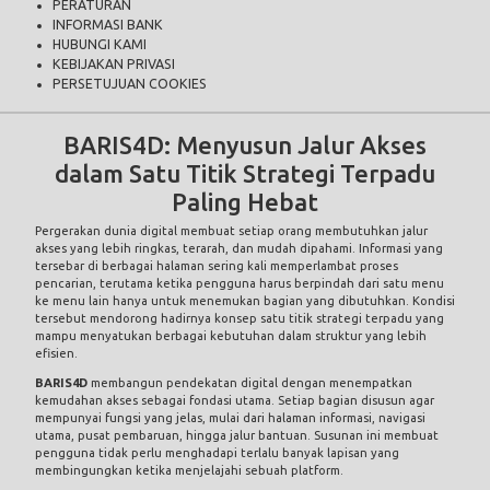
PERATURAN
INFORMASI BANK
HUBUNGI KAMI
KEBIJAKAN PRIVASI
PERSETUJUAN COOKIES
BARIS4D: Menyusun Jalur Akses
dalam Satu Titik Strategi Terpadu
Paling Hebat
Pergerakan dunia digital membuat setiap orang membutuhkan jalur
akses yang lebih ringkas, terarah, dan mudah dipahami. Informasi yang
tersebar di berbagai halaman sering kali memperlambat proses
pencarian, terutama ketika pengguna harus berpindah dari satu menu
ke menu lain hanya untuk menemukan bagian yang dibutuhkan. Kondisi
tersebut mendorong hadirnya konsep satu titik strategi terpadu yang
mampu menyatukan berbagai kebutuhan dalam struktur yang lebih
efisien.
BARIS4D
membangun pendekatan digital dengan menempatkan
kemudahan akses sebagai fondasi utama. Setiap bagian disusun agar
mempunyai fungsi yang jelas, mulai dari halaman informasi, navigasi
utama, pusat pembaruan, hingga jalur bantuan. Susunan ini membuat
pengguna tidak perlu menghadapi terlalu banyak lapisan yang
membingungkan ketika menjelajahi sebuah platform.